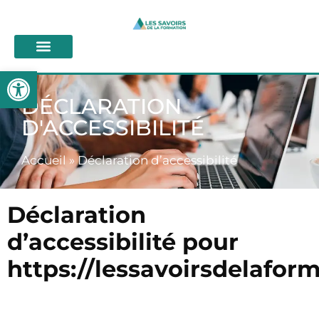
contenu
principal
Ouvrir la barre d’outils
DÉCLARATION
D'ACCESSIBILITÉ
Accueil
»
Déclaration d’accessibilité
Déclaration
d’accessibilité pour
https://lessavoirsdelaform